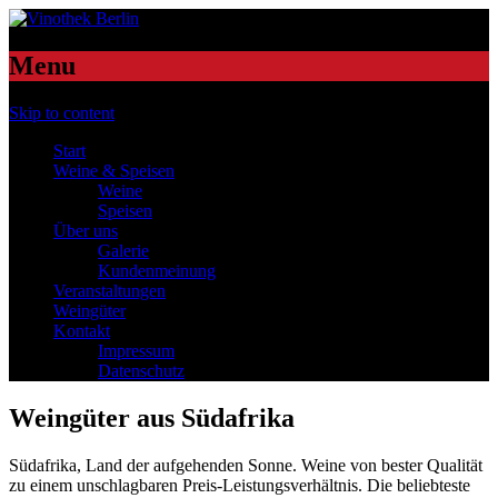
Menu
Skip to content
Start
Weine & Speisen
Weine
Speisen
Über uns
Galerie
Kundenmeinung
Veranstaltungen
Weingüter
Kontakt
Impressum
Datenschutz
Weingüter aus Südafrika
Südafrika, Land der aufgehenden Sonne. Weine von bester Qualität
zu einem unschlagbaren Preis-Leistungsverhältnis. Die beliebteste